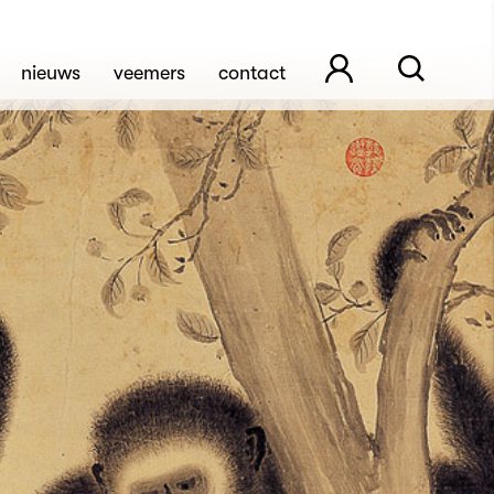
nieuws
veemers
contact