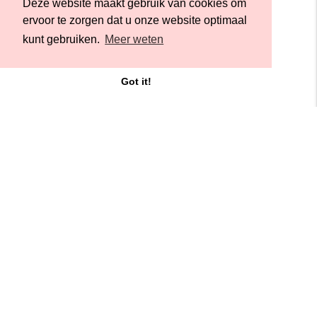
Deze website maakt gebruik van cookies om
ervoor te zorgen dat u onze website optimaal
kunt gebruiken.
Meer weten
Got it!
Werkgebouw Het Veem
van Diemenstraat 410
1013 CR Amsterdam
kantoor@veem.nl
+31 (0)20-6278714