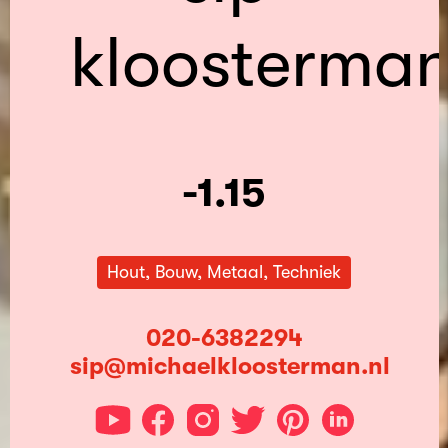
kloosterma
-1.15
Hout, Bouw, Metaal, Techniek
020-6382294
sip@michaelkloosterman.nl